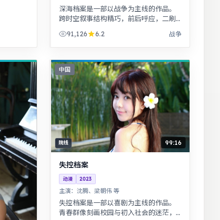
深海档案是一部以战争为主线的作品。
跨时空叙事结构精巧，前后呼应，二刷
可发现更多细节。热血与幽默并存，友
91,126
6.2
战争
情与信念贯穿始终，适合全家观看。
中国
99:16
院线
失控档案
动漫
2023
主演：
沈腾、梁朝伟 等
失控档案是一部以喜剧为主线的作品。
青春群像刻画校园与初入社会的迷茫，