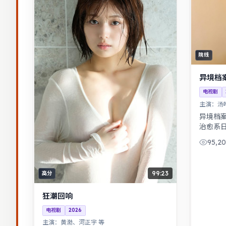
院线
异境档
电视剧
主演：
汤
异境档
治愈系
压观看
95,2
强，表
99:23
高分
狂潮回响
电视剧
2026
主演：
黄渤、河正宇 等