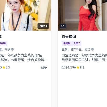
78:34
4K
案
白昼追缉
2018
电视剧
2017
唯、胡歌 等
主演：
易烊千玺、周迅 等
案是一部以战争为主线的作品。
白昼追缉是一部以战争为主线
日常流，节奏舒缓，适合放松解
悬疑氛围层层推进，线索拼图
。根据真实事件改编，纪实感
结局出人意料。一桩旧案因新
03
7.5
94,596
9.2
战争
演克制而富有张力。
调查，真相远比表面更加残酷