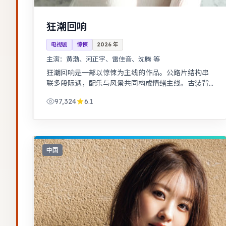
狂潮回响
电视剧
惊悚
2026
年
主演：
黄渤、河正宇、雷佳音、沈腾 等
狂潮回响是一部以惊悚为主线的作品。公路片结构串
联多段际遇，配乐与风景共同构成情绪主线。古装背
景下的人性博弈，群像刻画细腻，权谋与情感并重。
97,324
6.1
中国