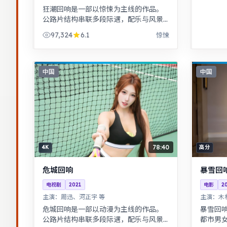
狂潮回响是一部以惊悚为主线的作品。
公路片结构串联多段际遇，配乐与风景
共同构成情绪主线。古装背景下的人性
97,324
6.1
惊悚
博弈，群像刻画细腻，权谋与情感并
重。
中国
中国
78:40
4K
高分
危城回响
暴雪回
电视剧
2021
电影
2
主演：
周迅、河正宇 等
主演：
木
危城回响是一部以动漫为主线的作品。
暴雪回
公路片结构串联多段际遇，配乐与风景
都市男