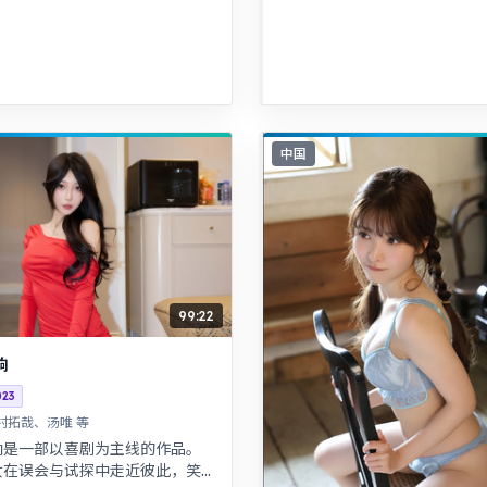
中国
99:22
响
023
村拓哉、汤唯 等
响是一部以喜剧为主线的作品。
女在误会与试探中走近彼此，笑