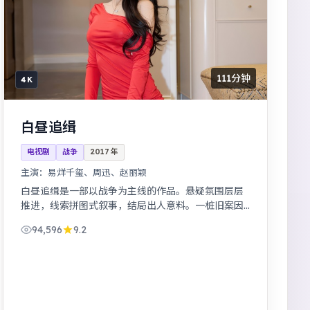
111分钟
4K
白昼追缉
电视剧
战争
2017
年
主演：
易烊千玺、周迅、赵丽颖
白昼追缉是一部以战争为主线的作品。悬疑氛围层层
推进，线索拼图式叙事，结局出人意料。一桩旧案因
新证据重启调查，真相远比表面更加残酷。
94,596
9.2