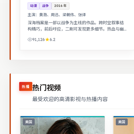
动漫
战争
2016
年
主演：
黄渤、周迅、梁朝伟、张译
深海档案是一部以战争为主线的作品。跨时空叙事结
构精巧，前后呼应，二刷可发现更多细节。热血与幽
默并存，友情与信念贯穿始终，适合全家观看。
91,126
6.2
热门视频
热播
最受欢迎的高清影视与热播内容
美国
美国