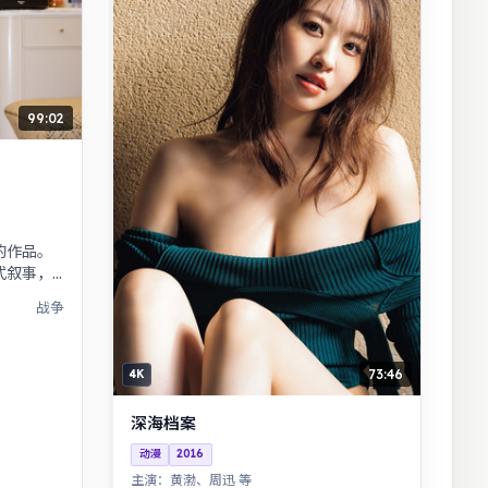
99:02
的作品。
式叙事，
证据重启
战争
。
73:46
4K
深海档案
动漫
2016
主演：
黄渤、周迅 等