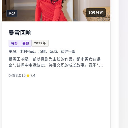
109分钟
高分
暴雪回响
电影
喜剧
2023
年
主演：
木村拓哉、汤唯、黄渤、易烊千玺
暴雪回响是一部以喜剧为主线的作品。都市男女在误
会与试探中走近彼此，笑泪交织的成长故事。音乐与
舞蹈推动剧情，舞台感强，视听体验突出。
88,015
7.4