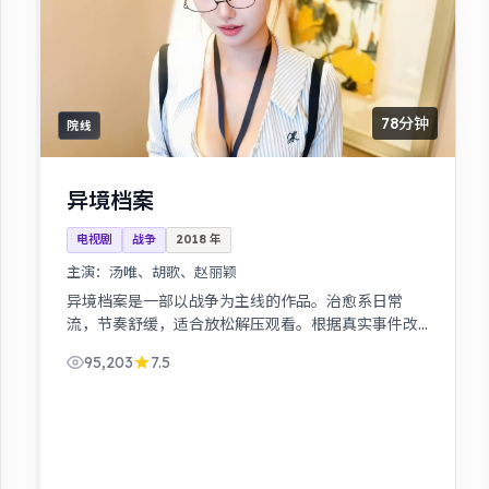
78分钟
院线
异境档案
电视剧
战争
2018
年
主演：
汤唯、胡歌、赵丽颖
异境档案是一部以战争为主线的作品。治愈系日常
流，节奏舒缓，适合放松解压观看。根据真实事件改
编，纪实感强，表演克制而富有张力。
95,203
7.5