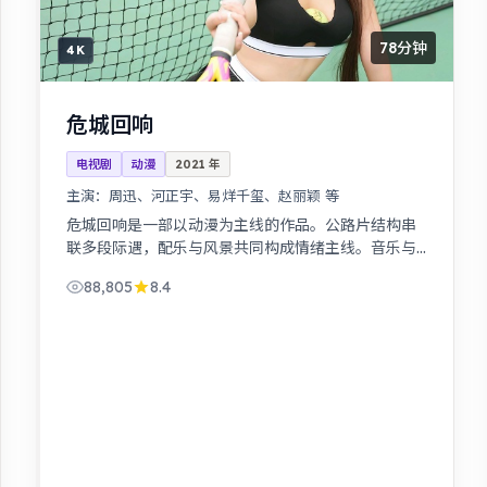
78分钟
4K
危城回响
电视剧
动漫
2021
年
主演：
周迅、河正宇、易烊千玺、赵丽颖 等
危城回响是一部以动漫为主线的作品。公路片结构串
联多段际遇，配乐与风景共同构成情绪主线。音乐与
舞蹈推动剧情，舞台感强，视听体验突出。
88,805
8.4